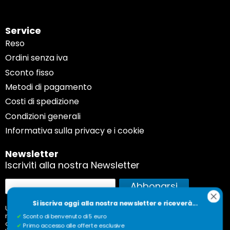
Service
Reso
Ordini senza iva
Sconto fisso
Metodi di pagamento
Costi di spedizione
Condizioni generali
Informativa sulla privacy e i cookie
Newsletter
Iscriviti alla nostra Newsletter
Iscriviti
Abbonarsi
alla
Si iscriva oggi alla nostra newsletter e riceverà...
nostra
Utilizziamo questi dati solo per inviarvi la nostra
newsletter, con cadenza mensile, e non per scopi
Newsletter:
✔
Sconto di benvenuto di 5 euro
commerciali come la pubblicità. Desidera annullare
✔
Primo accesso alle offerte esclusive