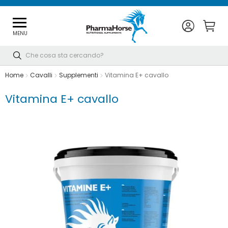
MENU
Cerca
Home
Cavalli
Supplementi
Vitamina E+ cavallo
Vitamina E+ cavallo
Vai
alla
fine
della
galleria
di
immagini