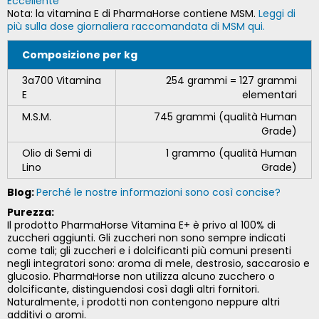
Eccellente
Nota: la vitamina E di PharmaHorse contiene MSM.
Leggi di
più sulla dose giornaliera raccomandata di MSM qui.
Composizione per kg
3a700 Vitamina
254 grammi = 127 grammi
E
elementari
M.S.M.
745 grammi (qualità Human
Grade)
Olio di Semi di
1 grammo (qualità Human
Lino
Grade)
Blog:
Perché le nostre informazioni sono così concise?
Purezza:
Il prodotto PharmaHorse Vitamina E+ è privo al 100% di
zuccheri aggiunti. Gli zuccheri non sono sempre indicati
come tali; gli zuccheri e i dolcificanti più comuni presenti
negli integratori sono: aroma di mele, destrosio, saccarosio e
glucosio. PharmaHorse non utilizza alcuno zucchero o
dolcificante, distinguendosi così dagli altri fornitori.
Naturalmente, i prodotti non contengono neppure altri
additivi o aromi.