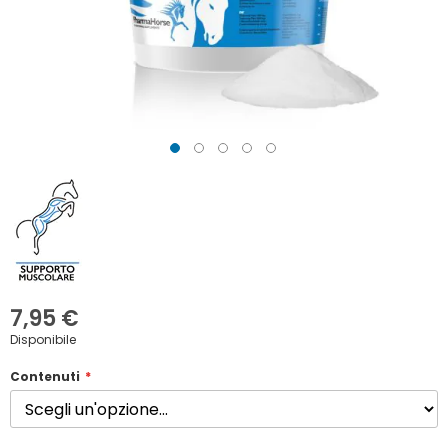
Vai
all'inizio
della
galleria
di
immagini
7,95 €
Disponibile
Contenuti