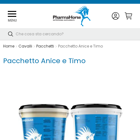
MENU
Cerca
Home
Cavalli
Pacchetti
Pacchetto Anice e Timo
Pacchetto Anice e Timo
Vai
alla
fine
della
galleria
di
immagini