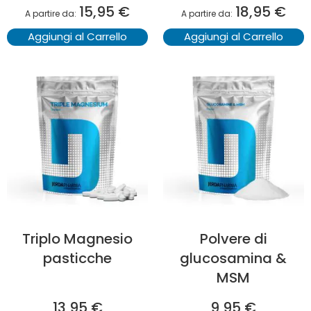
15,95 €
18,95 €
A partire da
A partire da
Aggiungi al Carrello
Aggiungi al Carrello
Triplo Magnesio
Polvere di
pasticche
glucosamina &
MSM
13,95 €
9,95 €