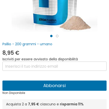
Vai
Psillio - 200 grammi - umano
all'inizio
della
8,95 €
galleria
Iscriviti per essere avvisato della disponibilità
di
immagini
Abbonarsi
Non Disponibile
Acquista 2 a
7,95 €
ciascuno e
risparmia
11
%