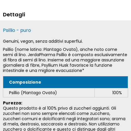
Dettagli
Psillio - puro
Genuini, vegan, senza additivi superflui.
Psillio (nome latino: Plantago Ovata), anche noto come
semi di lino. JerdaPharma Psillio è composto esclusivamente
di fibra di semi di lino. Insieme ad una maggiore assunzione
giornaliera di fibre, Psyllium Husk favorisce la funzione
intestinale e una migliore evacuazione*
Composizione
Psillio (Plantago Ovata)
100%
Purezza:
Questo prodotto è al 100% privo di zuccheri aggiunti. Gli
zuccheri non sono sempre elencati come zucchero,
zuccheri comuni e dolcificanti negli integratori sono; aroma
di mela, destrosio, saccarosio e destrosio. Non utilizziamo
zucchero o dolcificante e questo ci distingue dagli altri