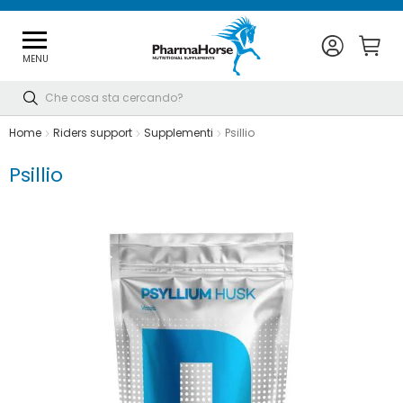
MENU
Cerca
Home
Riders support
Supplementi
Psillio
Psillio
Vai
alla
fine
della
galleria
di
immagini