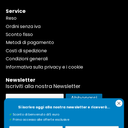
Service
Reso
Ordini senza iva
Sconto fisso
Metodi di pagamento
Costi di spedizione
Condizioni generali
Informativa sulla privacy e i cookie
Newsletter
Iscriviti alla nostra Newsletter
Iscriviti
Abbonarsi
alla
Si iscriva oggi alla nostra newsletter e riceverà...
nostra
Utilizziamo questi dati solo per inviarvi la nostra
newsletter, con cadenza mensile, e non per scopi
Newsletter:
✔
Sconto di benvenuto di 5 euro
commerciali come la pubblicità. Desidera
✔
Primo accesso alle offerte esclusive
annullare l'iscrizione? Cliccate sul link in fondo alla
nostra newsletter.