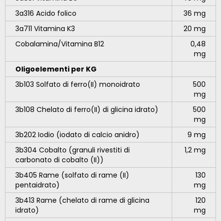
3a316 Acido folico
36 mg
3a711 Vitamina K3
20 mg
Cobalamina/Vitamina B12
0,48
mg
Oligoelementi per KG
3b103 Solfato di ferro(II) monoidrato
500
mg
3b108 Chelato di ferro(II) di glicina idrato)
500
mg
3b202 Iodio (iodato di calcio anidro)
9 mg
3b304 Cobalto (granuli rivestiti di
1,2 mg
carbonato di cobalto (II))
3b405 Rame (solfato di rame (II)
130
pentaidrato)
mg
3b413 Rame (chelato di rame di glicina
120
idrato)
mg