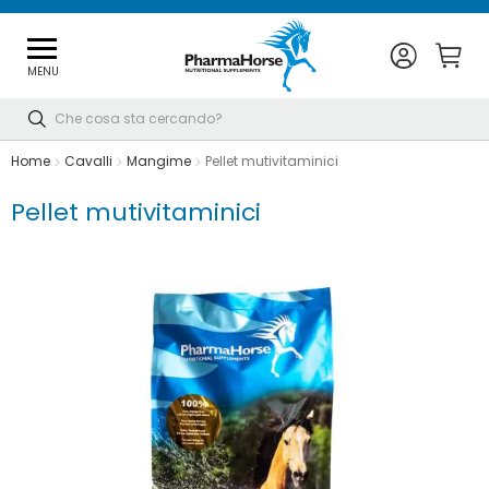
MENU
Cerca
Home
Cavalli
Mangime
Pellet mutivitaminici
Pellet mutivitaminici
Vai
alla
fine
della
galleria
di
immagini