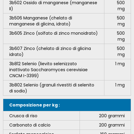
3b502 Ossido di manganese (manganese
500
II)
mg
3b506 Manganese (chelato di
500
manganese di glicina, idrato)
mg
3b605 Zinco (solfato di zinco monoidrato)
500
mg
3b607 Zinco (chelato di zinco di glicina
500
idrato)
mg
3b812 Selenio (lievito selenizzato
1 mg
inattivato Saccharomyces cerevisiae
CNCM I-3399)
3b802 Selenio (granuli rivestiti di selenito
1 mg
di sodio)
Composizione per kg
:
Crusca di riso
200 grammi
Carbonato di calcio
200 grammi