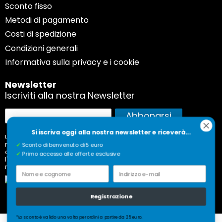
Sconto fisso
Metodi di pagamento
Costi di spedizione
Condizioni generali
Informativa sulla privacy e i cookie
Newsletter
Iscriviti alla nostra Newsletter
Iscriviti
Abbonarsi
alla
Si iscriva oggi alla nostra newsletter e riceverà...
nostra
Utilizziamo questi dati solo per inviarvi la nostra
newsletter, con cadenza mensile, e non per scopi
Newsletter:
✔
Sconto di benvenuto di 5 euro
commerciali come la pubblicità. Desidera annullare
✔
Primo accesso alle offerte esclusive
l'iscrizione? Cliccate sul link in fondo alla nostra
newsletter.
Nome e cognome
Indirizzo e-mail
Registrazione
*Lo sconto è valido una volta per ordini a partire da 25 euro.