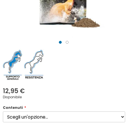
Vai
all'inizio
della
galleria
di
immagini
12,95 €
Disponibile
Contenuti