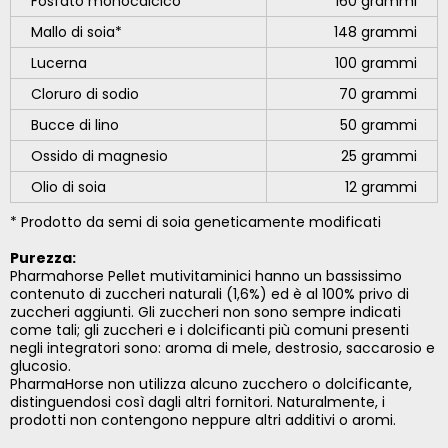
Fosfato monocalcico
160 grammi
Mallo di soia*
148 grammi
Lucerna
100 grammi
Cloruro di sodio
70 grammi
Bucce di lino
50 grammi
Ossido di magnesio
25 grammi
Olio di soia
12 grammi
* Prodotto da semi di soia geneticamente modificati
Purezza
:
Pharmahorse Pellet mutivitaminici hanno un bassissimo
contenuto di zuccheri naturali (1,6%) ed è al 100% privo di
zuccheri aggiunti. Gli zuccheri non sono sempre indicati
come tali; gli zuccheri e i dolcificanti più comuni presenti
negli integratori sono: aroma di mele, destrosio, saccarosio e
glucosio.
PharmaHorse non utilizza alcuno zucchero o dolcificante,
distinguendosi così dagli altri fornitori. Naturalmente, i
prodotti non contengono neppure altri additivi o aromi.