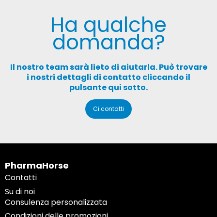
Ha qualche
domanda?
Il nostro team sarà lieto di aiutarla. Può trovare
i nostri dettagli di contatto cliccando il
pulsante qui sotto.
Ci contatti
PharmaHorse
Contatti
Su di noi
Consulenza personalizzata
Condizioni delle promozioni