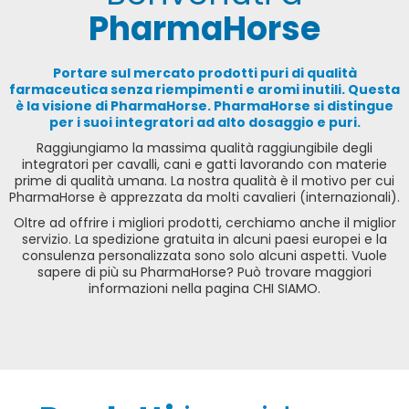
PharmaHorse
Portare sul mercato prodotti puri di qualità
farmaceutica senza riempimenti e aromi inutili. Questa
è la visione di PharmaHorse. PharmaHorse si distingue
per i suoi integratori ad alto dosaggio e puri.
Raggiungiamo la massima qualità raggiungibile degli
integratori per cavalli, cani e gatti lavorando con materie
prime di qualità umana. La nostra qualità è il motivo per cui
PharmaHorse è apprezzata da molti cavalieri (internazionali).
Oltre ad offrire i migliori prodotti, cerchiamo anche il miglior
servizio. La spedizione gratuita in alcuni paesi europei e la
consulenza personalizzata sono solo alcuni aspetti. Vuole
sapere di più su PharmaHorse? Può trovare maggiori
informazioni nella pagina CHI SIAMO.