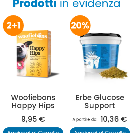
Prodotti
in evidenza
2+1
20%
Woofiebons
Erbe Glucose
Happy Hips
Support
9,95 €
10,36 €
A partire da
Aggiungi al Carrello
Aggiungi al Carrello