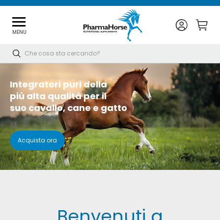
MENU
Cerca
Integratori puri della
più alta qualità per il
suo cavallo, cane e gatto
Acquista ora
Benvenuti a