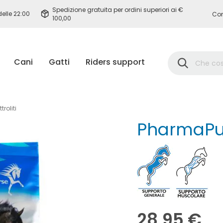
Spedizione gratuita per ordini superiori ai €
delle 22:00
Con
100,00
Cerca
Cani
Gatti
Riders support
roliti
PharmaPurè
28,95 €