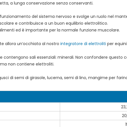
etta, a lunga conservazione senza conservanti.
ul funzionamento del sistema nervoso e svolge un ruolo nel mant
colare e contribuisce a un buon equilibrio elettrolitico.
li alimenti ed è importante per la normale funzione muscolare.
ate allora un’occhiata al nostro
integratore di elettroliti
per equini
orse contengono sali essenziali: minerali. Non confondere questo
ma non contiene elettroliti.
sci di semi di girasole, lucerna, semi di lino, mangime per farina d
23
20