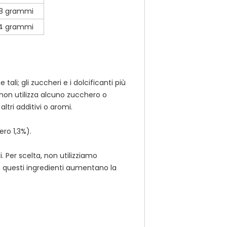
,8 grammi
,4 grammi
li; gli zuccheri e i dolcificanti più
non utilizza alcuno zucchero o
ltri additivi o aromi.
ro 1,3%).
. Per scelta, non utilizziamo
ti, questi ingredienti aumentano la