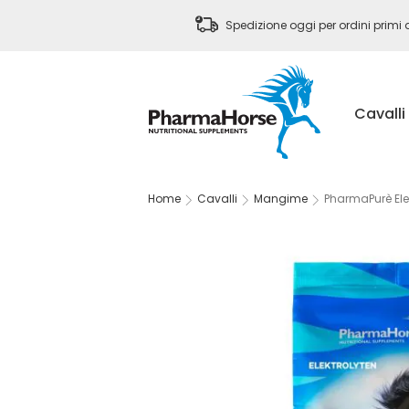
Spedizione oggi
per ordini primi 
Cavalli
Home
Cavalli
Mangime
PharmaPurè Elett
Vai
alla
fine
della
galleria
di
immagini