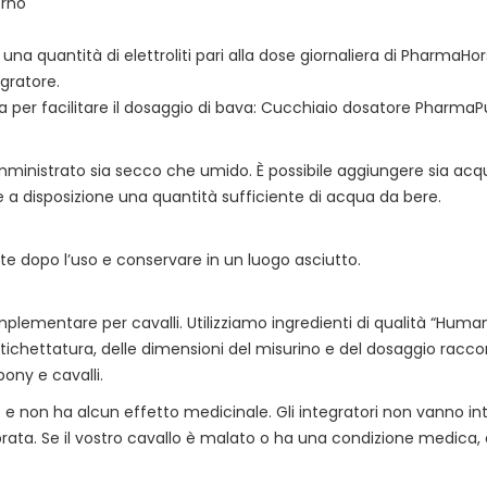
orno
na quantità di elettroliti pari alla dose giornaliera di PharmaHor
egratore.
per facilitare il dosaggio di bava: Cucchiaio dosatore PharmaPu
mministrato sia secco che umido. È possibile aggiungere sia ac
e a disposizione una quantità sufficiente di acqua da bere.
 dopo l’uso e conservare in un luogo asciutto.
mentare per cavalli. Utilizziamo ingredienti di qualità “Human
ll'etichettatura, delle dimensioni del misurino e del dosaggio ra
ony e cavalli.
non ha alcun effetto medicinale. Gli integratori non vanno intes
ibrata. Se il vostro cavallo è malato o ha una condizione medica