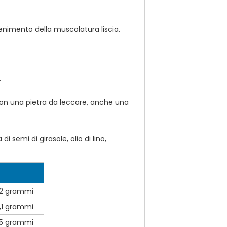
enimento della muscolatura liscia.
.
 con una pietra da leccare, anche una
i semi di girasole, olio di lino,
,2 grammi
,1 grammi
15 grammi