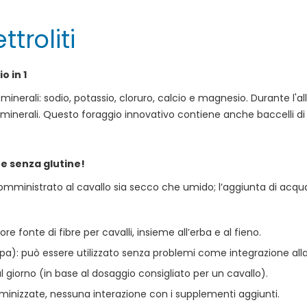
troliti
o in 1
minerali: sodio, potassio, cloruro, calcio e magnesio. Durante l
 minerali. Questo foraggio innovativo contiene anche baccelli di 
e senza glutine!
ministrato al cavallo sia secco che umido; l’aggiunta di acqua
iore fonte di fibre per cavalli, insieme all’erba e al fieno.
Wpa): può essere utilizzato senza problemi come integrazione all
giorno (in base al dosaggio consigliato per un cavallo).
minizzate, nessuna interazione con i supplementi aggiunti.