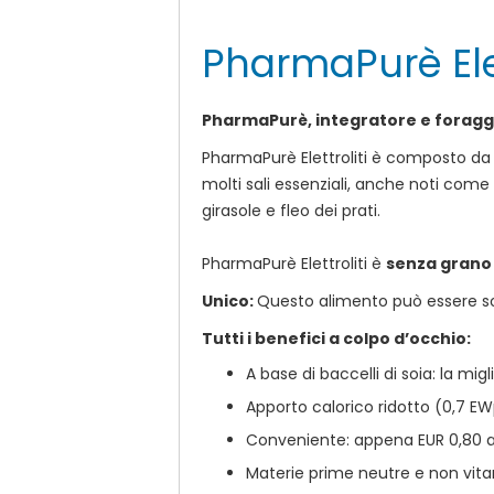
di
immagini
PharmaPurè Elet
PharmaPurè, integratore e foraggi
PharmaPurè Elettroliti è composto da 
molti sali essenziali, anche noti come
girasole e fleo dei prati.
PharmaPurè Elettroliti è
senza grano 
Unico:
Questo alimento può essere som
Tutti i benefici a colpo d’occhio:
A base di baccelli di soia: la migl
Apporto calorico ridotto (0,7 E
Conveniente: appena EUR 0,80 al 
Materie prime neutre e non vita