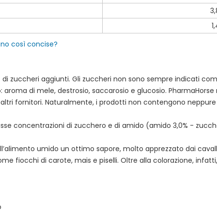
3
1
ono così concise?
di zuccheri aggiunti. Gli zuccheri non sono sempre indicati come ta
o: aroma di mele, destrosio, saccarosio e glucosio. PharmaHorse 
 altri fornitori. Naturalmente, i prodotti non contengono neppure a
se concentrazioni di zucchero e di amido (amido 3,0% - zucche
 all’alimento umido un ottimo sapore, molto apprezzato dai cavalli
me fiocchi di carote, mais e piselli. Oltre alla colorazione, infat
o