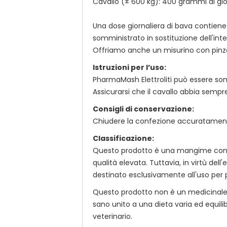
Cavallo (± 600 kg): 400 grammi
al gi
Una dose giornaliera di bava contiene u
somministrato in sostituzione dell'int
Offriamo anche un misurino con pinza 
Istruzioni per l’uso:
PharmaMash Elettroliti può essere so
Assicurarsi che il cavallo abbia sempr
Consigli di conservazione:
Chiudere la confezione accuratamente
Classificazione:
Questo prodotto è una mangime comple
qualità elevata. Tuttavia, in virtù de
destinato esclusivamente all'uso per p
Questo prodotto non è un medicinale e 
sano unito a una dieta varia ed equil
veterinario.